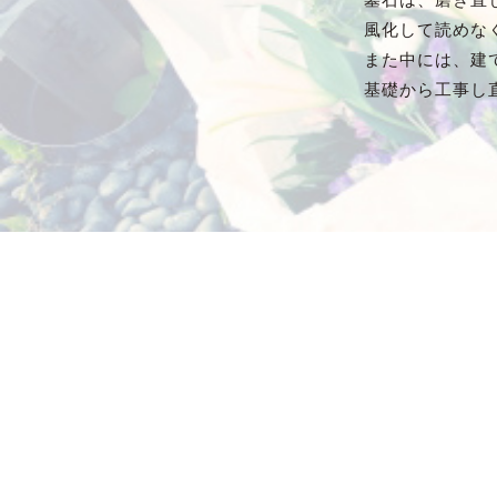
風化して読めな
また中には、建
基礎から工事し