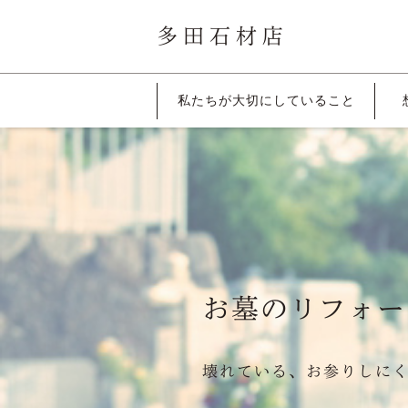
多田石材店
私たちが大切に
していること
お墓のリフォー
壊れている、お参りしに