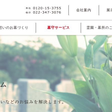
会社案内
展
想いのお墓づくり
墓守サービス
霊園・墓所の
ム
くいなどのお悩みを解決します。