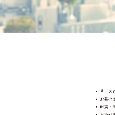
昔、大
お墓の
耐震・
石塔や