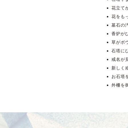
花立て
花をも
墓石の
香炉が
草がボ
石塔に
戒名が
新しく
お石塔
外柵を