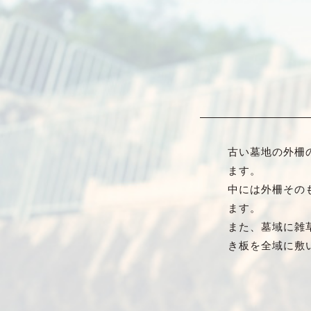
古い墓地の外柵
ます。
中には外柵その
ます。
また、墓域に雑
き板を全域に敷