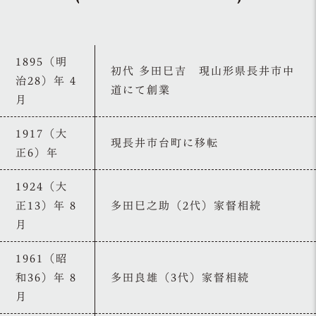
1895（明
初代 多田巳吉 現山形県長井市中
治28）年 4
道にて創業
月
1917（大
現長井市台町に移転
正6）年
1924（大
正13）年 8
多田巳之助（2代）家督相続
月
1961（昭
和36）年 8
多田良雄（3代）家督相続
月