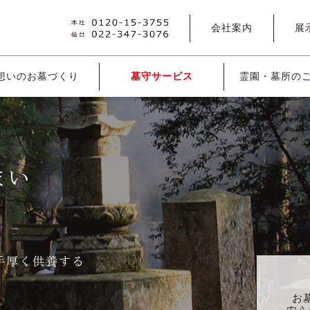
会社案内
展
想いのお墓づくり
墓守サービス
霊園・墓所の
まい
手厚く供養する
お