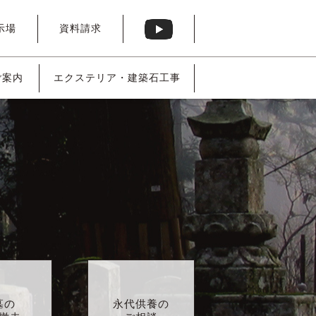
示場
資料請求
ご案内
エクステリア・
建築石工事
墓の
永代供養の