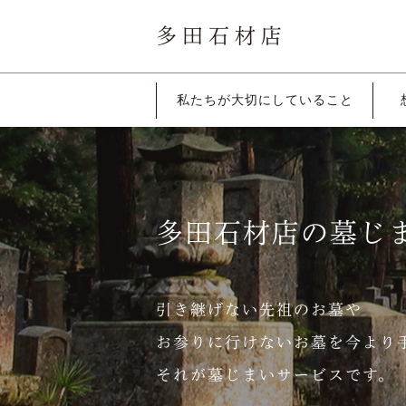
多田石材店
私たちが大切に
していること
多田石材店の墓じ
引き継げない先祖のお墓や
お参りに行けないお墓を今より
それが墓じまいサービスです。