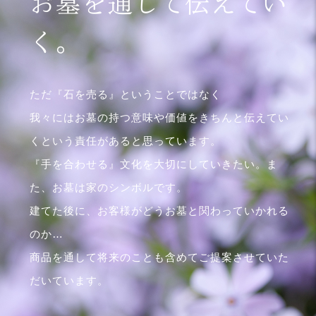
お墓を通して伝えてい
く。
ただ『石を売る』ということではなく
我々にはお墓の持つ意味や価値をきちんと伝えてい
くという責任があると思っています。
『手を合わせる』文化を大切にしていきたい。ま
た、お墓は家のシンボルです。
建てた後に、お客様がどうお墓と関わっていかれる
のか…
商品を通して将来のことも含めてご提案させていた
だいています。