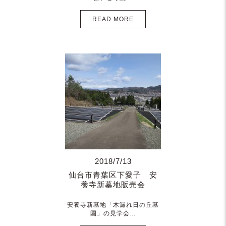
READ MORE
2018/7/13
仙台市青葉区下愛子 安
養寺新墓地販売会
安養寺新墓地「木漏れ日の丘墓
園」の見学会…