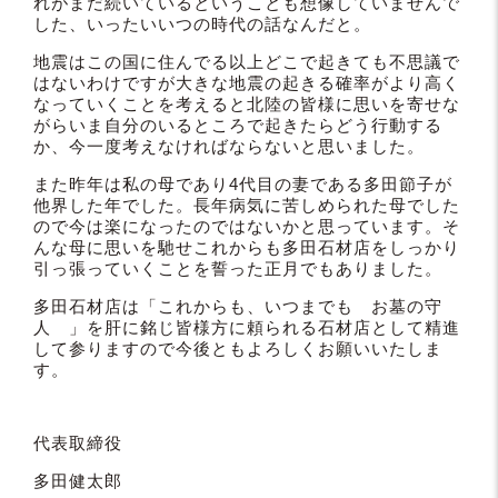
れがまだ続いているということも想像していませんで
した、いったいいつの時代の話なんだと。
地震はこの国に住んでる以上どこで起きても不思議で
はないわけですが大きな地震の起きる確率がより高く
なっていくことを考えると北陸の皆様に思いを寄せな
がらいま自分のいるところで起きたらどう行動する
か、今一度考えなければならないと思いました。
また昨年は私の母であり4代目の妻である多田節子が
他界した年でした。長年病気に苦しめられた母でした
ので今は楽になったのではないかと思っています。そ
んな母に思いを馳せこれからも多田石材店をしっかり
引っ張っていくことを誓った正月でもありました。
多田石材店は「これからも、いつまでも お墓の守
人 」を肝に銘じ皆様方に頼られる石材店として精進
して参りますので今後ともよろしくお願いいたしま
す。
代表取締役
多田健太郎